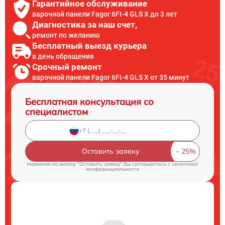
Гарантийное обслуживание
варочной панели Fagor 6FI-4 GLS X до 3 лет
Диагностика за наш счет,
ремонт по желанию
Бесплатный выезд курьера
в день обращения
Срочный ремонт
варочной панели Fagor 6FI-4 GLS X от 35 минут
Бесплатная консультация со
специалистом
Оставить заявку
Нажимая на кнопку "Оставить заявку" Вы соглашаетесь c
политикой
конфиденциальности