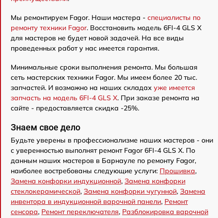
Мы ремонтируем Fagor. Наши мастера -
специалисты по
ремонту техники Fagor
. Восстановить модель 6FI-4 GLS X
для мастеров не будет новой задачей. На все виды
проведенных работ у нас имеется гарантия.
Минимальные сроки выполнения ремонта. Мы большая
сеть мастерских техники Fagor. Мы имеем более 20 тыс.
запчастей. И возможно на наших складах
уже имеется
запчасть на модель 6FI-4 GLS X
. При заказе ремонта на
сайте - предоставляется скидка -25%.
Знаем свое дело
Будьте уверены в профессионализме наших мастеров - они
с уверенностью выполнят ремонт Fagor 6FI-4 GLS X. По
данным наших мастеров в Барнауле по ремонту Fagor,
наиболее востребованы следующие услуги:
Прошивка
,
Замена конфорки индукционной
,
Замена конфорки
стеклокерамической
,
Замена конфорки чугунной
,
Замена
инвентора в индукционной варочной панели
,
Ремонт
сенсора
,
Ремонт переключателя
,
Разблокировка варочной