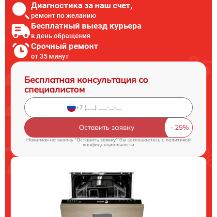
Диагностика за наш счет,
ремонт по желанию
Бесплатный выезд курьера
в день обращения
Срочный ремонт
от 35 минут
Бесплатная консультация со
специалистом
Оставить заявку
Нажимая на кнопку "Оставить заявку" Вы соглашаетесь c
политикой
конфиденциальности